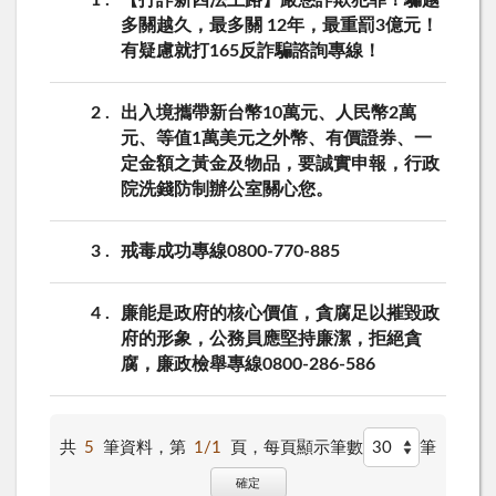
多關越久，最多關 12年，最重罰3億元！
有疑慮就打165反詐騙諮詢專線！
2
出入境攜帶新台幣10萬元、人民幣2萬
元、等值1萬美元之外幣、有價證券、一
定金額之黃金及物品，要誠實申報，行政
院洗錢防制辦公室關心您。
3
戒毒成功專線0800-770-885
4
廉能是政府的核心價值，貪腐足以摧毀政
府的形象，公務員應堅持廉潔，拒絕貪
腐，廉政檢舉專線0800-286-586
共
5
筆資料，第
1/1
頁，
每頁顯示筆數
筆
確定