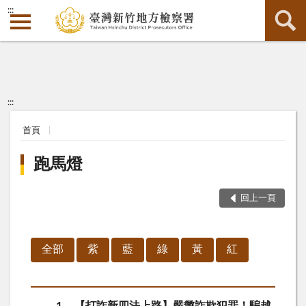
:::
:::
首頁
跑馬燈
回上一頁
全部
紫
藍
綠
黃
紅
1
【打詐新四法上路】嚴懲詐欺犯罪！騙越