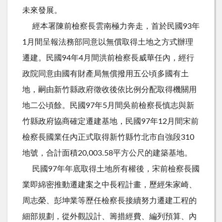
未來發展。
經本署陳前檢察長雲南極力奔走，首於民國93年
1月間呈報法務部同意以無償取得土地之方式辦理
遷建。民國94年4月間洪前檢察長威華任內，經行
政院同意由國有財產局無償撥用五公頃多國有土
地，嗣由新竹縣政府徵收後依比例分配取得機關用
地二公頃餘。民國97年5月間吳前檢察長慎志與新
竹縣政府協商確定遷建基地，民國97年12月間宋前
檢察長國業任內正式取得新竹縣竹北市自強段310
地號，合計面積20,003.58平方公尺的建築基地。
民國97年年底取得土地所有權後，宋前檢察長國
業即綿密推動遷建案之中長程計畫，歷經朱家崎、
周志榮、彭坤業等歷任檢察長接續努力遷建工程的
細部規劃，從外觀設計、籌措經費、編列預算、內