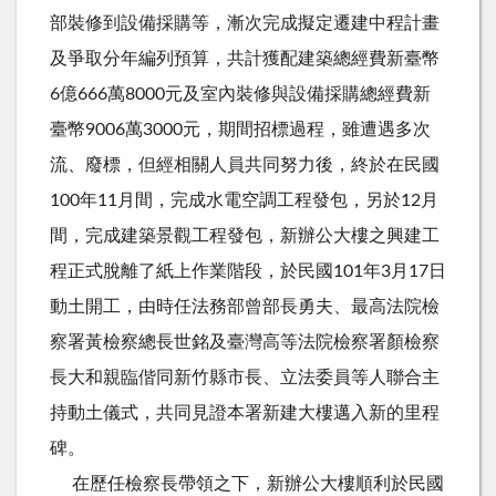
部裝修到設備採購等，漸次完成擬定遷建中程計畫
及爭取分年編列預算，共計獲配建築總經費新臺幣
6億666萬8000元及室內裝修與設備採購總經費新
臺幣9006萬3000元，期間招標過程，雖遭遇多次
流、廢標，但經相關人員共同努力後，終於在民國
100年11月間，完成水電空調工程發包，另於12月
間，完成建築景觀工程發包，新辦公大樓之興建工
程正式脫離了紙上作業階段，於民國101年3月17日
動土開工，由時任法務部曾部長勇夫、最高法院檢
察署黃檢察總長世銘及臺灣高等法院檢察署顏檢察
長大和親臨偕同新竹縣市長、立法委員等人聯合主
持動土儀式，共同見證本署新建大樓邁入新的里程
碑。
在歷任檢察長帶領之下，新辦公大樓順利於民國