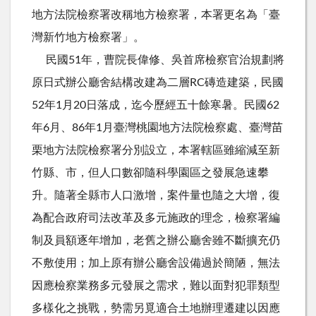
地方法院檢察署改稱地方檢察署，本署更名為「臺
灣新竹地方檢察署」。
民國51年，曹院長偉修、吳首席檢察官治規劃將
原日式辦公廳舍結構改建為二層RC磚造建築，民國
52年1月20日落成，迄今歷經五十餘寒暑。民國62
年6月、86年1月臺灣桃園地方法院檢察處、臺灣苗
栗地方法院檢察署分別設立，本署轄區雖縮減至新
竹縣、市，但人口數卻隨科學園區之發展急速攀
升。隨著全縣市人口激增，案件量也隨之大增，復
為配合政府司法改革及多元施政的理念，檢察署編
制及員額逐年增加，老舊之辦公廳舍雖不斷擴充仍
不敷使用；加上原有辦公廳舍設備過於簡陋，無法
因應檢察業務多元發展之需求，難以面對犯罪類型
多樣化之挑戰，勢需另覓適合土地辦理遷建以因應