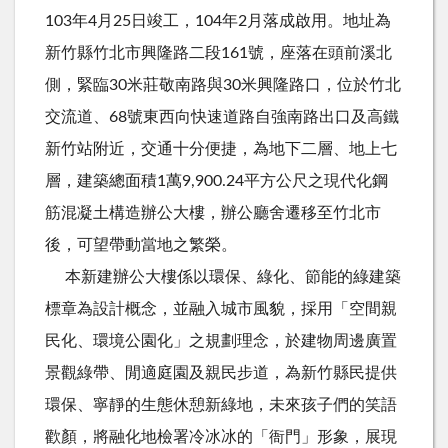
103年4月25日竣工，104年2月落成啟用。地址為
新竹縣竹北市興隆路二段161號，座落在頭前溪北
側，緊臨30米莊敬南路與30米興隆路口，位於竹北
交流道、68號東西向快速道路自強南路出口及高鐵
新竹站附近，交通十分便捷，為地下二層、地上七
層，建築總面積1萬9,900.24平方公尺之現代化鋼
筋混凝土構造辦公大樓，辦公廳舍遷移至竹北市
後，可望帶動當地之繁榮。
本新建辦公大樓係以環保、綠化、節能的綠建築
標章為設計概念，並融入城市風貌，採用「空間親
民化、環境公園化」之規劃理念，於建物周邊廣置
景觀綠帶、閒適庭園及親民步道，為新竹縣民提供
環保、寧靜的生態休憩新綠地，未來孩子們的笑語
歡顏，將融化地檢署冷冰冰的「衙門」形象，展現