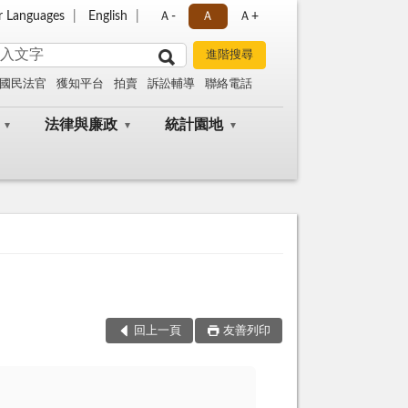
r Languages
English
Ａ-
Ａ
Ａ+
國民法官
獲知平台
拍賣
訴訟輔導
聯絡電話
法律與廉政
統計園地
回上一頁
友善列印