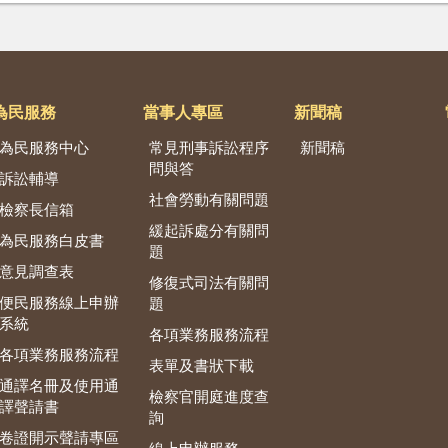
為民服務
當事人專區
新聞稿
為民服務中心
常見刑事訴訟程序
新聞稿
問與答
訴訟輔導
社會勞動有關問題
檢察長信箱
緩起訴處分有關問
為民服務白皮書
題
意見調查表
修復式司法有關問
便民服務線上申辦
題
系統
各項業務服務流程
各項業務服務流程
表單及書狀下載
通譯名冊及使用通
檢察官開庭進度查
譯聲請書
詢
卷證開示聲請專區