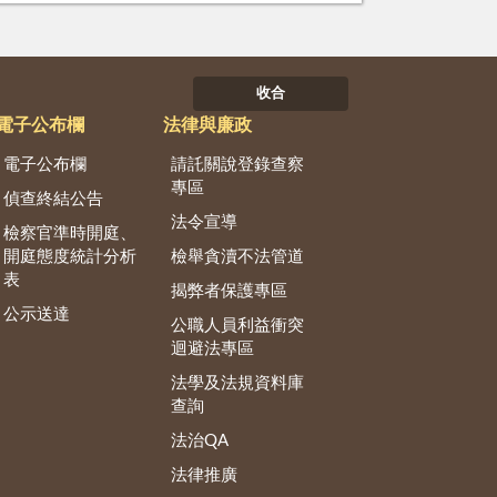
收合
電子公布欄
法律與廉政
電子公布欄
請託關說登錄查察
專區
偵查終結公告
法令宣導
檢察官準時開庭、
開庭態度統計分析
檢舉貪瀆不法管道
表
揭弊者保護專區
公示送達
公職人員利益衝突
迴避法專區
法學及法規資料庫
查詢
法治QA
法律推廣