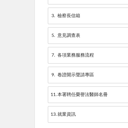
3
檢察長信箱
5
意見調查表
7
各項業務服務流程
9
卷證開示聲請專區
11
本署聘任榮譽法醫師名冊
13
就業資訊