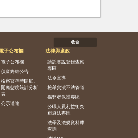
收合
電子公布欄
法律與廉政
電子公布欄
請託關說登錄查察
專區
偵查終結公告
法令宣導
檢察官準時開庭、
開庭態度統計分析
檢舉貪瀆不法管道
表
揭弊者保護專區
公示送達
公職人員利益衝突
迴避法專區
法學及法規資料庫
查詢