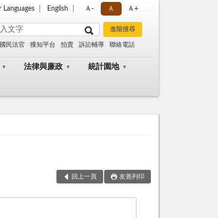
r Languages
English
Ａ-
Ａ
Ａ+
國民法官
獲知平台
拍賣
訴訟輔導
聯絡電話
法律與廉政
統計園地
回上一頁
友善列印