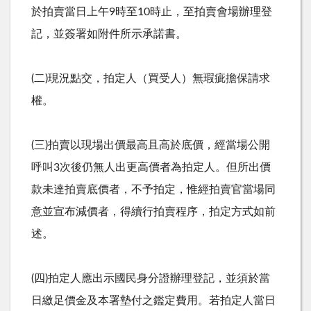
於拍賣當日上午9時至10時止，至拍賣會場辦理登
記，並簽署如附件所示承諾書。
(二)現況點交，拍定人（買受人）無瑕疵擔保請求
權。
(三)拍賣以現場出價最高且高於底價，經當場公開
呼叫3次後仍無人出更高價者為拍定人。但所出價
款未達拍賣底價者，不予拍定，惟經拍賣官當場同
意並宣布減價者，得續行拍賣程序，拍定方式如前
述。
(四)拍定人應出示國民身分證辦理登記，並須於當
日繳足價金及本署墊付之鑑定費用。若拍定人當日