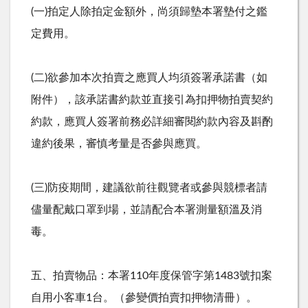
(一)拍定人除拍定金額外，尚須歸墊本署墊付之鑑
定費用。
(二)欲參加本次拍賣之應買人均須簽署承諾書（如
附件），該承諾書約款並直接引為扣押物拍賣契約
約款，應買人簽署前務必詳細審閱約款內容及斟酌
違約後果，審慎考量是否參與應買。
(三)防疫期間，建議欲前往觀覽者或參與競標者請
儘量配戴口罩到場，並請配合本署測量額溫及消
毒。
五、拍賣物品：本署110年度保管字第1483號扣案
自用小客車1台。（參變價拍賣扣押物清冊）。