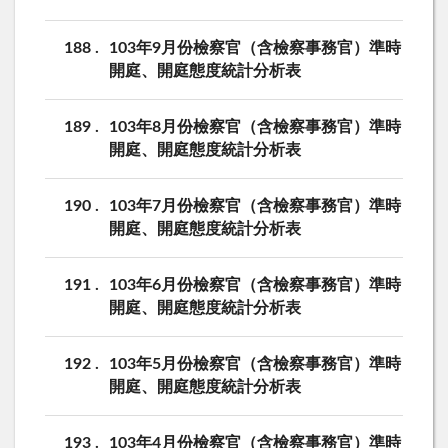
188
103年9月份檢察官（含檢察事務官）準時
開庭、開庭態度統計分析表
189
103年8月份檢察官（含檢察事務官）準時
開庭、開庭態度統計分析表
190
103年7月份檢察官（含檢察事務官）準時
開庭、開庭態度統計分析表
191
103年6月份檢察官（含檢察事務官）準時
開庭、開庭態度統計分析表
192
103年5月份檢察官（含檢察事務官）準時
開庭、開庭態度統計分析表
193
103年4月份檢察官（含檢察事務官）準時