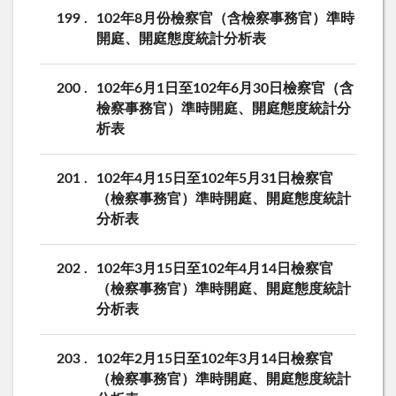
199
102年8月份檢察官（含檢察事務官）準時
開庭、開庭態度統計分析表
200
102年6月1日至102年6月30日檢察官（含
檢察事務官）準時開庭、開庭態度統計分
析表
201
102年4月15日至102年5月31日檢察官
（檢察事務官）準時開庭、開庭態度統計
分析表
202
102年3月15日至102年4月14日檢察官
（檢察事務官）準時開庭、開庭態度統計
分析表
203
102年2月15日至102年3月14日檢察官
（檢察事務官）準時開庭、開庭態度統計