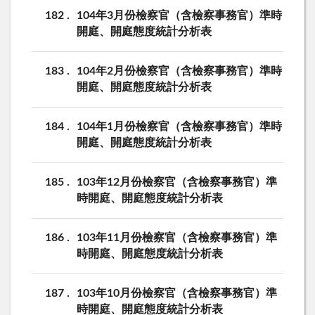
182
104年3月份檢察官（含檢察事務官）準時
開庭、開庭態度統計分析表
183
104年2月份檢察官（含檢察事務官）準時
開庭、開庭態度統計分析表
184
104年1月份檢察官（含檢察事務官）準時
開庭、開庭態度統計分析表
185
103年12月份檢察官（含檢察事務官）準
時開庭、開庭態度統計分析表
186
103年11月份檢察官（含檢察事務官）準
時開庭、開庭態度統計分析表
187
103年10月份檢察官（含檢察事務官）準
時開庭、開庭態度統計分析表